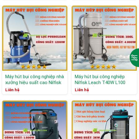
Máy hút bụi công nghiệp nhà
Máy hút bụi công nghiệp
xưởng hiệu suất cao Nilfisk
Nilfisk Leach T40W L100
Danish Leach
công suất cao loại bỏ chip
Liên hệ
Liên hệ
nhà máy