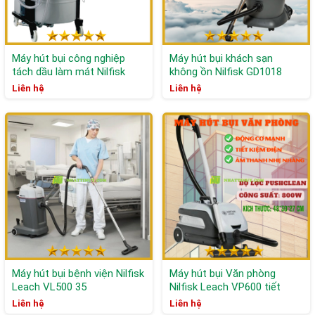
Máy hút bụi công nghiệp
Máy hút bụi khách sạn
tách dầu làm mát Nilfisk
không ồn Nilfisk GD1018
Leach ECO-OIL22
Liên hệ
Liên hệ
Máy hút bụi bệnh viện Nilfisk
Máy hút bụi Văn phòng
Leach VL500 35
Nilfisk Leach VP600 tiết
kiệm điện
Liên hệ
Liên hệ