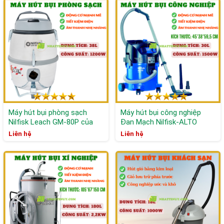
Máy hút bụi phòng sạch
Máy hút bụi công nghiệp
Nilfisk Leach GM-80P của
Đan Mạch Nilfisk-ALTO
Đan Mạch
ATTIX 50-21PC
Liên hệ
Liên hệ