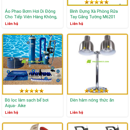
Áo Phao Bơm Hơi Di Động
Bình Đựng Xà Phòng Rửa
Cho Tiếp Viên Hàng Không,
Tay Gắng Tường M6201
hồ bơi khách sạn
Liên hệ
Liên hệ
Bộ lọc làm sạch bể bơi
Đèn hâm nóng thức ăn
Aqua- Aike
Liên hệ
Liên hệ