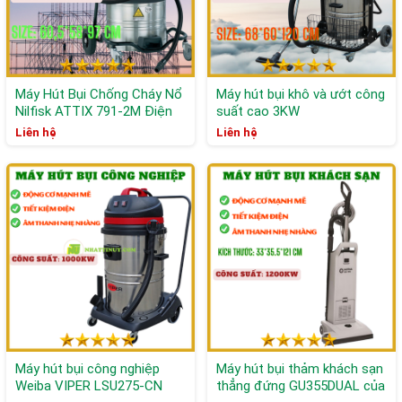
Máy Hút Bụi Chống Cháy Nổ
Máy hút bụi khô và ướt công
Nilfisk ATTIX 791-2M Điện
suất cao 3KW
230V
Liên hệ
Liên hệ
Máy hút bụi công nghiệp
Máy hút bụi thảm khách sạn
Weiba VIPER LSU275-CN
thẳng đứng GU355DUAL của