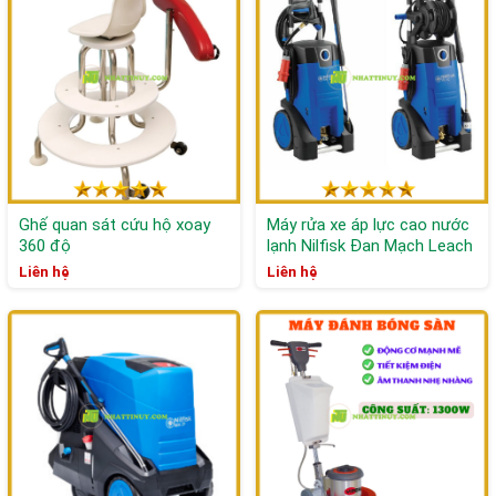
Ghế quan sát cứu hộ xoay
Máy rửa xe áp lực cao nước
360 độ
lạnh Nilfisk Đan Mạch Leach
MC 3C-140/570
Liên hệ
Liên hệ