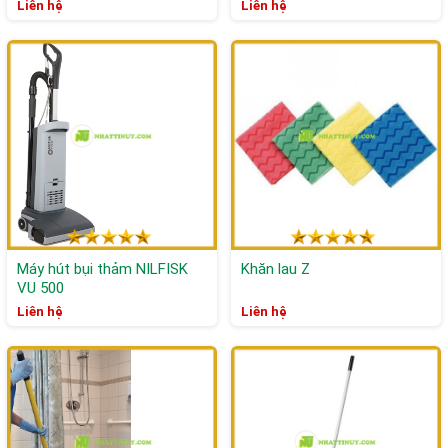
Đan Mạch
Liên hệ
Liên hệ
Máy hút bụi thảm NILFISK
Khăn lau Z
VU 500
Liên hệ
Liên hệ