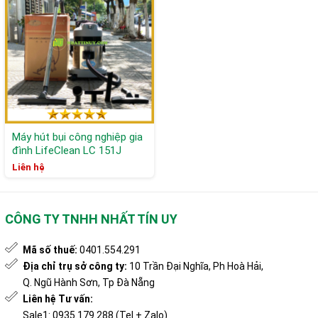
Máy hút bụi công nghiệp gia
đình LifeClean LC 151J
Liên hệ
CÔNG TY TNHH NHẤT TÍN UY
Mã số thuế:
0401.554.291
Địa chỉ trụ sở công ty:
10 Trần Đại Nghĩa, Ph Hoà Hải,
Q. Ngũ Hành Sơn, Tp Đà Nẵng
Liên hệ Tư vấn:
Sale1: 0935.179.288 (Tel + Zalo)