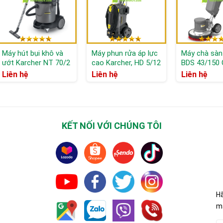
Máy hút bụi khô và
Máy phun rửa áp lực
Máy chà sàn 
ướt Karcher NT 70/2
cao Karcher, HD 5/12
BDS 43/150 
C
Classic
Liên hệ
Liên hệ
Liên hệ
KẾT NỐI VỚI CHÚNG TÔI
Hã
mã