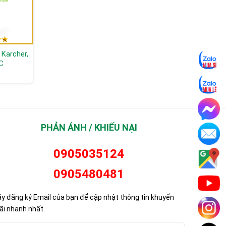
Karcher,
Máy dò kim loại cầm
Máy dò kim loại Gold
C
tay 360° JV80-TECH
Century GC-1001
Liên hệ
Liên hệ
PHẢN ÁNH / KHIẾU NẠI
0905035124
0905480481
y đăng ký Email của bạn để cập nhật thông tin khuyến
i nhanh nhất.