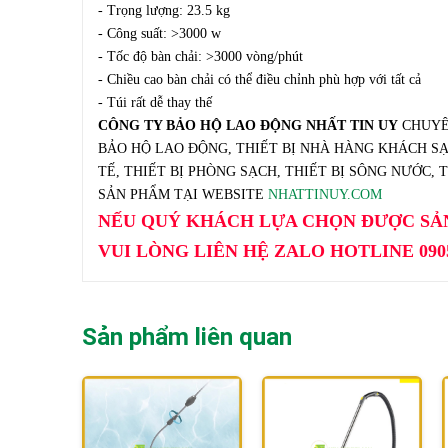
- Trọng lượng: 23.5 kg
- Công suất: >3000 w
- Tốc độ bàn chải: >3000 vòng/phút
- Chiều cao bàn chải có thể điều chỉnh phù hợp với tất cả
- Túi rất dễ thay thế
CÔNG TY BẢO HỘ LAO ĐỘNG NHẤT TIN UY
CHUYÊN
BẢO HỘ LAO ĐỘNG, THIẾT BỊ NHÀ HÀNG KHÁCH SẠN
TẾ, THIẾT BỊ PHÒNG SẠCH, THIẾT BỊ SÔNG NƯỚC,
SẢN PHẨM TẠI WEBSITE
NHATTINUY.COM
NẾU QUÝ KHÁCH LỰA CHỌN ĐƯỢC SẢN
VUI LÒNG LIÊN HỆ ZALO HOTLINE 090
Sản phẩm liên quan