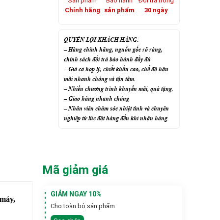
Sản phẩm
Bảo hành
Đổi trả trong
Chính hãng
sản phẩm
30 ngày
QUYỀN LỢI KHÁCH HÀNG:
– Hàng chính hãng, nguồn gốc rõ ràng,
chính sách đổi trả bảo hành đầy đủ
– Giá cả hợp lý, chiết khấu cao, chế độ hậu
mãi nhanh chóng và tận tâm.
– Nhiều chương trình khuyến mãi, quà tặng.
– Giao hàng nhanh chóng
– Nhân viên chăm sóc nhiệt tình và chuyên
nghiệp từ lúc đặt hàng đến khi nhận hàng.
Mã giảm giá
GIẢM NGAY 10%
 máy,
Cho toàn bộ sản phẩm