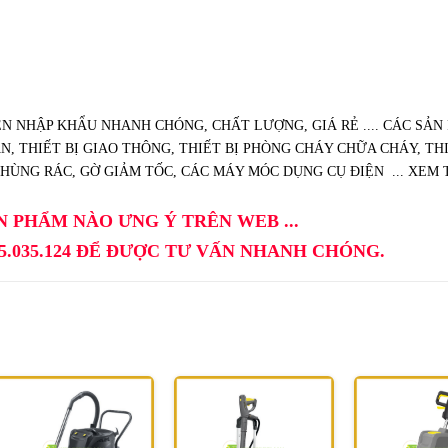
 NHẬP KHẨU NHANH CHÓNG, CHẤT LƯỢNG, GIÁ RẺ .... CÁC SẢN
, THIẾT BỊ GIAO THÔNG, THIẾT BỊ PHÒNG CHÁY CHỮA CHÁY, THI
 THÙNG RÁC, GỜ GIẢM TỐC, CÁC MÁY MÓC DỤNG CỤ ĐIỆN ... XEM
 PHẨM NÀO ƯNG Ý TRÊN WEB ...
5.035.124 ĐỂ ĐƯỢC TƯ VẤN NHANH CHÓNG.