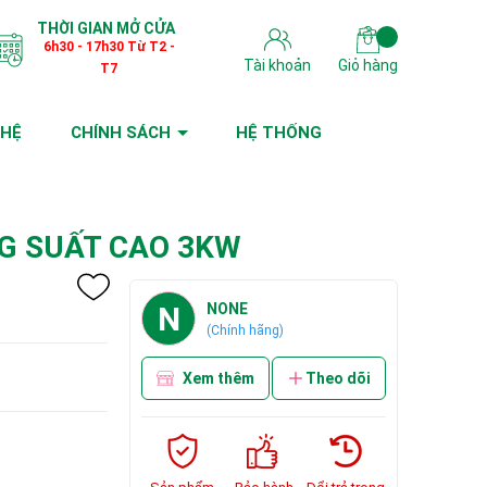
THỜI GIAN MỞ CỬA
6h30 - 17h30 Từ T2 -
Tài khoản
Giỏ hàng
T7
 HỆ
CHÍNH SÁCH
HỆ THỐNG
G SUẤT CAO 3KW
N
NONE
(Chính hãng)
Xem thêm
Theo dõi