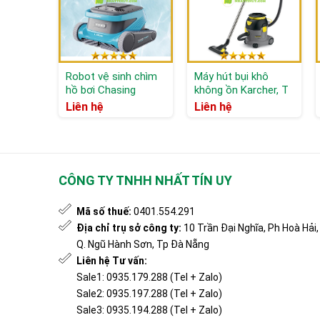
Robot vệ sinh chìm
Máy hút bụi khô
hồ bơi Chasing
không ồn Karcher, T
CM600
10/1
Liên hệ
Liên hệ
CÔNG TY TNHH NHẤT TÍN UY
Mã số thuế:
0401.554.291
Địa chỉ trụ sở công ty:
10 Trần Đại Nghĩa, Ph Hoà Hải,
Q. Ngũ Hành Sơn, Tp Đà Nẵng
Liên hệ Tư vấn:
Sale1: 0935.179.288 (Tel + Zalo)
Sale2: 0935.197.288 (Tel + Zalo)
Sale3: 0935.194.288 (Tel + Zalo)