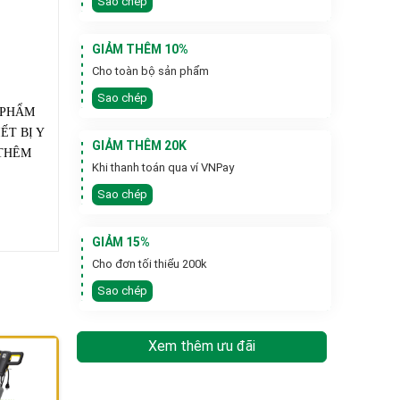
Sao chép
GIẢM THÊM 10%
Cho toàn bộ sản phẩm
Sao chép
 PHẨM
ẾT BỊ Y
GIẢM THÊM 20K
 THÊM
Khi thanh toán qua ví VNPay
Sao chép
GIẢM 15%
Cho đơn tối thiểu 200k
Sao chép
Xem thêm ưu đãi