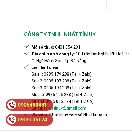
Từ 1 đến 2 triệu
Trên 2 triệu
CÔNG TY TNHH NHẤT TÍN UY
Mã số thuế:
0401.554.291
Địa chỉ trụ sở công ty:
10 Trần Đại Nghĩa, Ph Hoà Hải,
Q. Ngũ Hành Sơn, Tp Đà Nẵng
Liên hệ Tư vấn:
Sale1: 0935.179.288 (Tel + Zalo)
Sale2: 0935.197.288 (Tel + Zalo)
Sale3: 0935.194.288 (Tel + Zalo)
Mua lẻ: 0935.195.288 (Tel + Zalo)
Mua sỉ: 0905.035.124 (Tel + Zalo)
0905480481
Email:
Nhattinuy@gmail.com
Website:
Nhattinuy.com và Nhattinuy.vn
0905035124