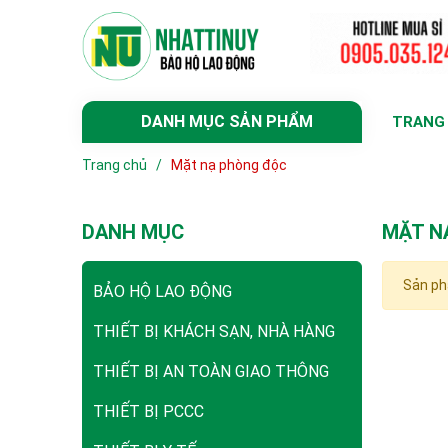
DANH MỤC SẢN PHẨM
TRANG
Trang chủ
/
Mặt nạ phòng độc
DANH MỤC
MẶT N
Sản ph
BẢO HỘ LAO ĐỘNG
THIẾT BỊ KHÁCH SẠN, NHÀ HÀNG
THIẾT BỊ AN TOÀN GIAO THÔNG
THIẾT BỊ PCCC