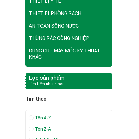
THIẾT BỊ Y TẾ
THIẾT BỊ PHÒNG SẠCH
AN TOÀN SÔNG NƯỚC
THÙNG RÁC CÔNG NGHIỆP
DỤNG CỤ - MÁY MÓC KỸ THUẬT
KHÁC
Lọc sản phẩm
Tìm kiếm nhanh hơn
Tìm theo
Tên A-Z
Tên Z-A