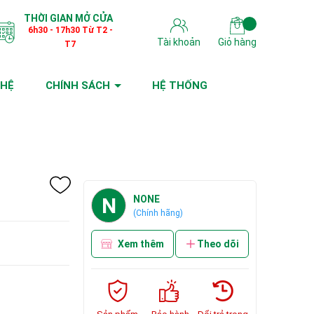
THỜI GIAN MỞ CỬA
6h30 - 17h30 Từ T2 -
Tài khoản
Giỏ hàng
T7
 HỆ
CHÍNH SÁCH
HỆ THỐNG
N
NONE
(Chính hãng)
Xem thêm
Theo dõi