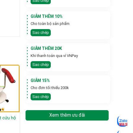
Sao chép
GIẢM THÊM 10%
Cho toàn bộ sản phẩm
Sao chép
GIẢM THÊM 20K
Khi thanh toán qua ví VNPay
Sao chép
GIẢM 15%
Cho đơn tối thiểu 200k
Sao chép
Xem thêm ưu đãi
t cứu hộ
Máy rửa xe áp lực
Máy làm sạch nước
cao nước lạnh Nilfisk
nóng lạnh cao áp
Đan Mạch Leach MC
công nghiệp NILFISK
Liên hệ
Liên hệ