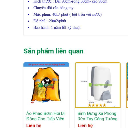
Kích thước : Dài 93cm-rộng 50cm- cao 93cm
Chuyển đổi cần bằng tay
Mức phun: 40L/ phút ( bột trộn với nước)
Độ phủ: 20m2/phút
Bảo hành: 1 năm lỗi kỹ thuật
Sản phẩm liên quan
Áo Phao Bơm Hơi Di
Bình Đựng Xà Phòng
Động Cho Tiếp Viên
Rửa Tay Gắng Tường
Hàng Không, hồ bơi
M6201
Liên hệ
Liên hệ