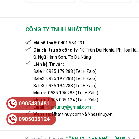
khách sạn
CÔNG TY TNHH NHẤT TÍN UY
Mã số thuế:
0401.554.291
Địa chỉ trụ sở công ty:
10 Trần Đại Nghĩa, Ph Hoà Hải,
Q. Ngũ Hành Sơn, Tp Đà Nẵng
Liên hệ Tư vấn:
Sale1: 0935.179.288 (Tel + Zalo)
Sale2: 0935.197.288 (Tel + Zalo)
Sale3: 0935.194.288 (Tel + Zalo)
Mua lẻ: 0935.195.288 (Tel + Zalo)
Mua sỉ: 0905.035.124 (Tel + Zalo)
0905480481
Email:
Nhattinuy@gmail.com
Website:
Nhattinuy.com và Nhattinuy.vn
0905035124
Bản quyền thuộc về
CÔNG TY TNHH NHẤT TÍN UY
Cung 