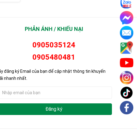
3C-140/570
MH 7P-180/1260
PHẢN ÁNH / KHIẾU NẠI
0905035124
0905480481
y đăng ký Email của bạn để cập nhật thông tin khuyến
i nhanh nhất.
Đăng ký