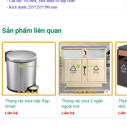
- Cấu tạo: Vỏ inox, ruột nhựa có đạp chân
- Kích thước:255*255*390 mm
Sản phẩm liên quan
Thùng rác inox nắp đạp-
Thùng rác inox 2 ngăn
Thùn
Uman
ngoài trời
nhỏ
Liên hệ
Liên hệ
Liên