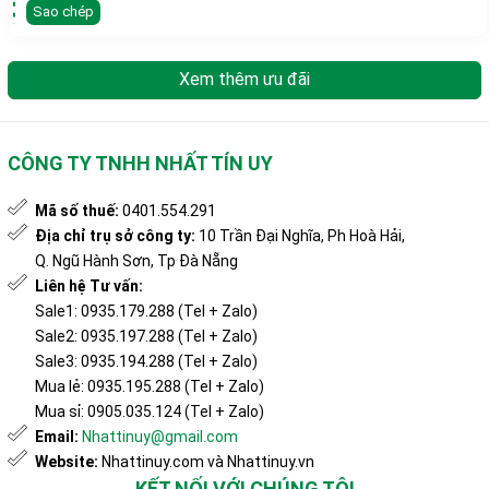
Sao chép
Xem thêm ưu đãi
CÔNG TY TNHH NHẤT TÍN UY
Mã số thuế:
0401.554.291
Địa chỉ trụ sở công ty:
10 Trần Đại Nghĩa, Ph Hoà Hải,
Q. Ngũ Hành Sơn, Tp Đà Nẵng
Liên hệ Tư vấn:
Sale1: 0935.179.288 (Tel + Zalo)
Sale2: 0935.197.288 (Tel + Zalo)
Sale3: 0935.194.288 (Tel + Zalo)
Mua lẻ: 0935.195.288 (Tel + Zalo)
Mua sỉ: 0905.035.124 (Tel + Zalo)
Email:
Nhattinuy@gmail.com
Website:
Nhattinuy.com và Nhattinuy.vn
KẾT NỐI VỚI CHÚNG TÔI