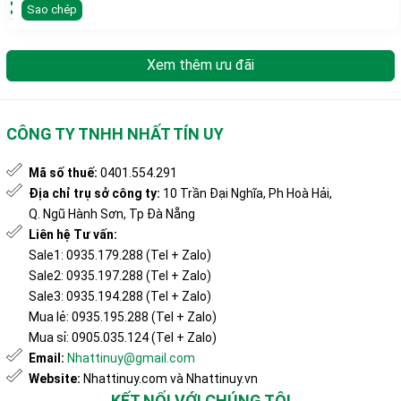
Sao chép
Xem thêm ưu đãi
CÔNG TY TNHH NHẤT TÍN UY
Mã số thuế:
0401.554.291
Địa chỉ trụ sở công ty:
10 Trần Đại Nghĩa, Ph Hoà Hải,
Q. Ngũ Hành Sơn, Tp Đà Nẵng
Liên hệ Tư vấn:
Sale1: 0935.179.288 (Tel + Zalo)
Sale2: 0935.197.288 (Tel + Zalo)
Sale3: 0935.194.288 (Tel + Zalo)
Mua lẻ: 0935.195.288 (Tel + Zalo)
Mua sỉ: 0905.035.124 (Tel + Zalo)
Email:
Nhattinuy@gmail.com
Website:
Nhattinuy.com và Nhattinuy.vn
KẾT NỐI VỚI CHÚNG TÔI