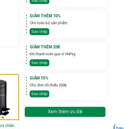
Sao chép
GIẢM THÊM 10%
Cho toàn bộ sản phẩm
Sao chép
GIẢM THÊM 20K
Khi thanh toán qua ví VNPay
Sao chép
GIẢM 15%
Cho đơn tối thiểu 200k
Sao chép
Xem thêm ưu đãi
nox chân
Thùng rác có gạt tàn
Thùng rác nhựa đạp