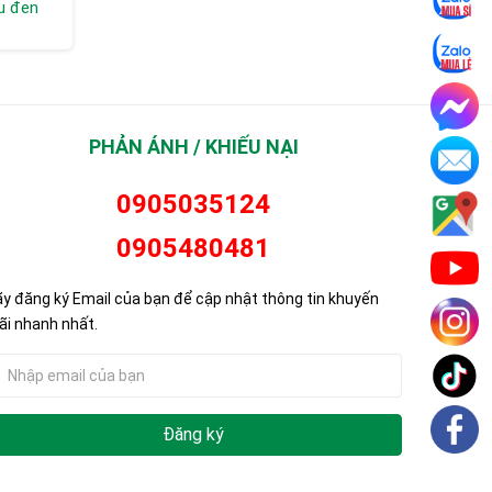
u đen
gắng tường
chân 30L
Liên hệ
Liên hệ
PHẢN ÁNH / KHIẾU NẠI
0905035124
0905480481
y đăng ký Email của bạn để cập nhật thông tin khuyến
i nhanh nhất.
Đăng ký