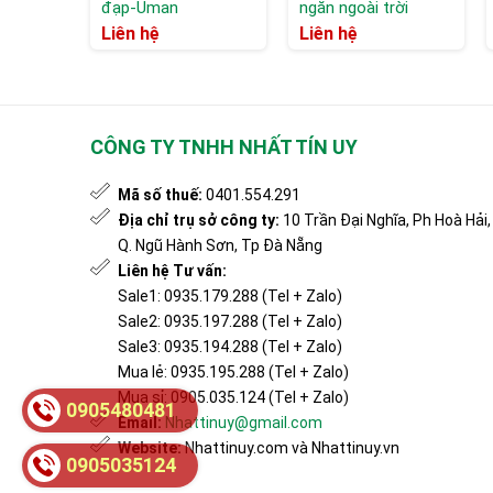
đạp-Uman
ngăn ngoài trời
Liên hệ
Liên hệ
CÔNG TY TNHH NHẤT TÍN UY
Mã số thuế:
0401.554.291
Địa chỉ trụ sở công ty:
10 Trần Đại Nghĩa, Ph Hoà Hải,
Q. Ngũ Hành Sơn, Tp Đà Nẵng
Liên hệ Tư vấn:
Sale1: 0935.179.288 (Tel + Zalo)
Sale2: 0935.197.288 (Tel + Zalo)
Sale3: 0935.194.288 (Tel + Zalo)
Mua lẻ: 0935.195.288 (Tel + Zalo)
Mua sỉ: 0905.035.124 (Tel + Zalo)
0905480481
Email:
Nhattinuy@gmail.com
Website:
Nhattinuy.com và Nhattinuy.vn
0905035124