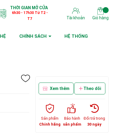
THỜI GIAN MỞ CỬA
6h30 - 17h30 Từ T2 -
Tài khoản
Giỏ hàng
T7
 HỆ
CHÍNH SÁCH
HỆ THỐNG
Xem thêm
Theo dõi
Sản phẩm
Bảo hành
Đổi trả trong
Chính hãng
sản phẩm
30 ngày