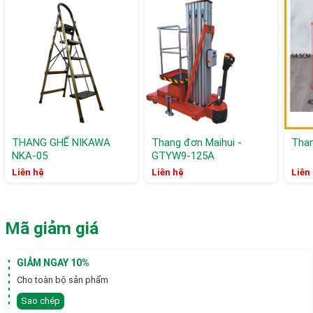
THANG GHẾ NIKAWA
Thang đơn Maihui -
Than
NKA-05
GTYW9-125A
Liên hệ
Liên hệ
Liên
Mã giảm giá
GIẢM NGAY 10%
Cho toàn bộ sản phẩm
Sao chép