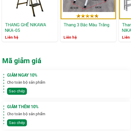
THANG GHẾ NIKAWA
Thang 3 Bậc Màu Trắng
Than
NKA-05
NIK
Liên hệ
Liên hệ
Liên
Mã giảm giá
GIẢM NGAY 10%
Cho toàn bộ sản phẩm
Sao chép
GIẢM THÊM 10%
Cho toàn bộ sản phẩm
Sao chép