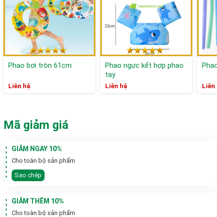
Phao bơi tròn 61cm
Phao ngực kết hợp phao
Phao
tay
Liên hệ
Liên hệ
Liên
Mã giảm giá
GIẢM NGAY 10%
Cho toàn bộ sản phẩm
Sao chép
GIẢM THÊM 10%
Cho toàn bộ sản phẩm