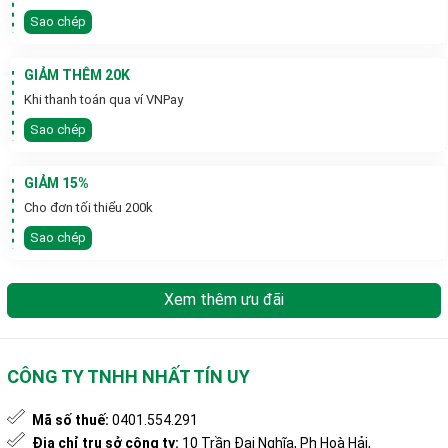
Sao chép
GIẢM THÊM 20K
Khi thanh toán qua ví VNPay
Sao chép
GIẢM 15%
Cho đơn tối thiểu 200k
Sao chép
Xem thêm ưu đãi
CÔNG TY TNHH NHẤT TÍN UY
Mã số thuế:
0401.554.291
Địa chỉ trụ sở công ty:
10 Trần Đại Nghĩa, Ph Hoà Hải,