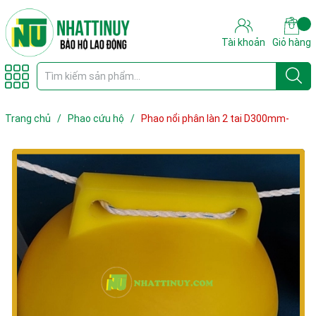
Tài khoản
Giỏ hàng
Trang chủ
/
Phao cứu hộ
/
Phao nổi phân làn 2 tai D300mm-
màu vàng