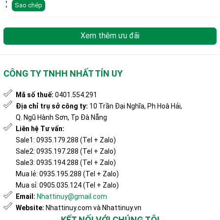
Sao chép
Xem thêm ưu đãi
CÔNG TY TNHH NHẤT TÍN UY
Mã số thuế:
0401.554.291
Địa chỉ trụ sở công ty:
10 Trần Đại Nghĩa, Ph Hoà Hải,
Q. Ngũ Hành Sơn, Tp Đà Nẵng
Liên hệ Tư vấn:
Sale1: 0935.179.288 (Tel + Zalo)
Sale2: 0935.197.288 (Tel + Zalo)
Sale3: 0935.194.288 (Tel + Zalo)
Mua lẻ: 0935.195.288 (Tel + Zalo)
Mua sỉ: 0905.035.124 (Tel + Zalo)
Email:
Nhattinuy@gmail.com
Website:
Nhattinuy.com và Nhattinuy.vn
KẾT NỐI VỚI CHÚNG TÔI