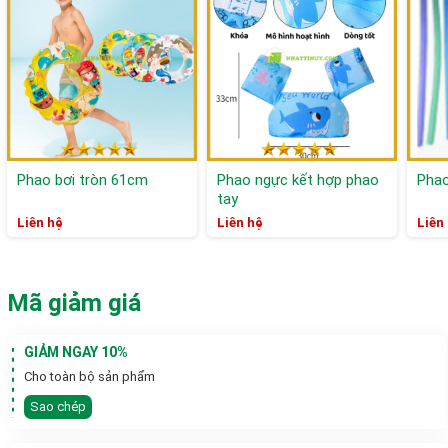
Phao bơi tròn 61cm
Phao ngực kết hợp phao
Phao
tay
Liên hệ
Liên hệ
Liên
Mã giảm giá
GIẢM NGAY 10%
Cho toàn bộ sản phẩm
Sao chép