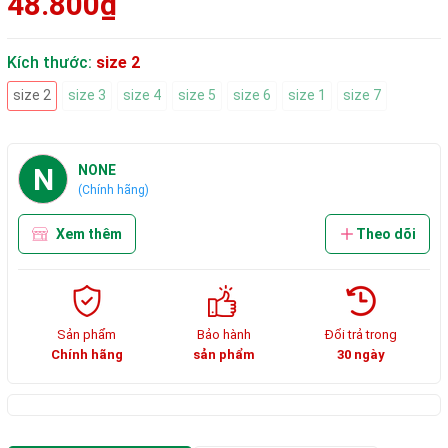
48.800₫
Kích thước:
size 2
size 2
size 3
size 4
size 5
size 6
size 1
size 7
N
NONE
(Chính hãng)
Xem thêm
Theo dõi
Sản phẩm
Bảo hành
Đổi trả trong
Chính hãng
sản phẩm
30 ngày