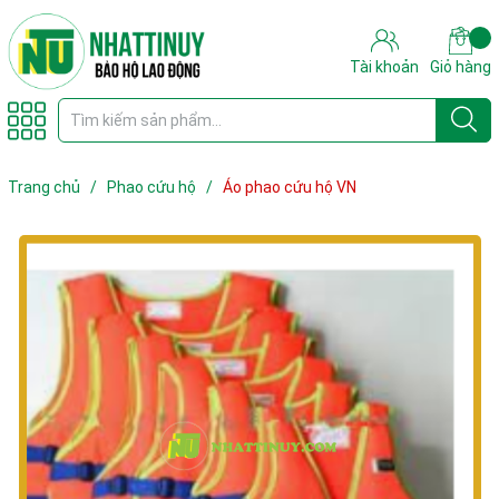
Tài khoản
Giỏ hàng
Trang chủ
/
Phao cứu hộ
/
Áo phao cứu hộ VN