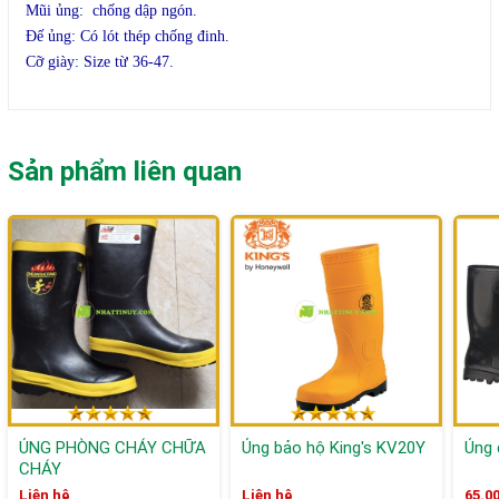
Mũi ủng: chống dập ngón.
Đế ủng: Có lót thép chống đinh.
Cỡ giày: Size từ 36-47.
Sản phẩm liên quan
ỦNG PHÒNG CHÁY CHỮA
Ủng bảo hộ King's KV20Y
Ủng 
CHÁY
Liên hệ
Liên hệ
65.0