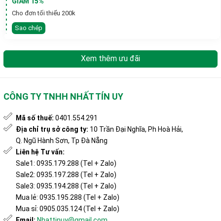
GIẢM 15%
Cho đơn tối thiểu 200k
Sao chép
Xem thêm ưu đãi
CÔNG TY TNHH NHẤT TÍN UY
Mã số thuế:
0401.554.291
Địa chỉ trụ sở công ty:
10 Trần Đại Nghĩa, Ph Hoà Hải,
Q. Ngũ Hành Sơn, Tp Đà Nẵng
Liên hệ Tư vấn:
Sale1: 0935.179.288 (Tel + Zalo)
Sale2: 0935.197.288 (Tel + Zalo)
Sale3: 0935.194.288 (Tel + Zalo)
Mua lẻ: 0935.195.288 (Tel + Zalo)
Mua sỉ: 0905.035.124 (Tel + Zalo)
Email:
Nhattinuy@gmail.com