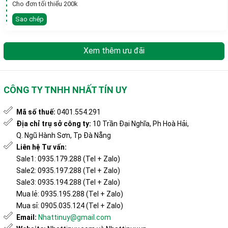
Cho đơn tối thiểu 200k
Sao chép
Xem thêm ưu đãi
CÔNG TY TNHH NHẤT TÍN UY
Mã số thuế:
0401.554.291
Địa chỉ trụ sở công ty:
10 Trần Đại Nghĩa, Ph Hoà Hải,
Q. Ngũ Hành Sơn, Tp Đà Nẵng
Liên hệ Tư vấn:
Sale1: 0935.179.288 (Tel + Zalo)
Sale2: 0935.197.288 (Tel + Zalo)
Sale3: 0935.194.288 (Tel + Zalo)
Mua lẻ: 0935.195.288 (Tel + Zalo)
Mua sỉ: 0905.035.124 (Tel + Zalo)
Email:
Nhattinuy@gmail.com