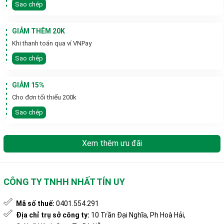
Sao chép
GIẢM THÊM 20K
Khi thanh toán qua ví VNPay
Sao chép
GIẢM 15%
Cho đơn tối thiểu 200k
Sao chép
Xem thêm ưu đãi
CÔNG TY TNHH NHẤT TÍN UY
Mã số thuế:
0401.554.291
Địa chỉ trụ sở công ty:
10 Trần Đại Nghĩa, Ph Hoà Hải,