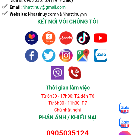
Mua sỉ: 0905.035.124 (Tel + Zalo)
Email:
Nhattinuy@gmail.com
Website:
Nhattinuy.com và Nhattinuy.vn
KẾT NỐI VỚI CHÚNG TÔI
Thời gian làm việc
Từ 6h30 - 17h30: T2 đến T6
Từ 6h30 - 11h30: T7
Chủ nhật nghỉ
PHẢN ÁNH / KHIẾU NẠI
0905035124