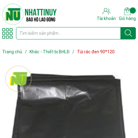
Tài khoản
Giỏ hàng
Trang chủ
/
Khác - Thiết bị BHLĐ
/
Túi rác đen 90*120