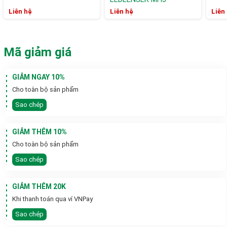
Liên hệ
Liên hệ
Liên
Mã giảm giá
GIẢM NGAY 10%
Cho toàn bộ sản phẩm
Sao chép
GIẢM THÊM 10%
Cho toàn bộ sản phẩm
Sao chép
GIẢM THÊM 20K
Khi thanh toán qua ví VNPay
Sao chép