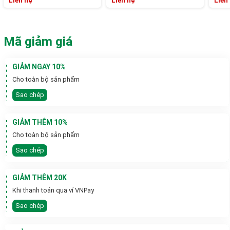
Liên hệ
Liên hệ
Liên
Mã giảm giá
GIẢM NGAY 10%
Cho toàn bộ sản phẩm
Sao chép
GIẢM THÊM 10%
Cho toàn bộ sản phẩm
Sao chép
GIẢM THÊM 20K
Khi thanh toán qua ví VNPay
Sao chép