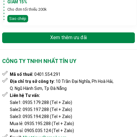
GIẢM 15%
Cho đơn tối thiểu 200k
Sao chép
Xem thêm ưu đãi
CÔNG TY TNHH NHẤT TÍN UY
Mã số thuế:
0401.554.291
Địa chỉ trụ sở công ty:
10 Trần Đại Nghĩa, Ph Hoà Hải,
Q. Ngũ Hành Sơn, Tp Đà Nẵng
Liên hệ Tư vấn:
Sale1: 0935.179.288 (Tel + Zalo)
Sale2: 0935.197.288 (Tel + Zalo)
Sale3: 0935.194.288 (Tel + Zalo)
Mua lẻ: 0935.195.288 (Tel + Zalo)
Mua sỉ: 0905.035.124 (Tel + Zalo)