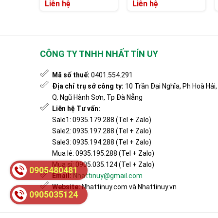
CM600
10/1
Liên hệ
Liên hệ
CÔNG TY TNHH NHẤT TÍN UY
Mã số thuế:
0401.554.291
Địa chỉ trụ sở công ty:
10 Trần Đại Nghĩa, Ph Hoà Hải,
Q. Ngũ Hành Sơn, Tp Đà Nẵng
Liên hệ Tư vấn:
Sale1: 0935.179.288 (Tel + Zalo)
Sale2: 0935.197.288 (Tel + Zalo)
Sale3: 0935.194.288 (Tel + Zalo)
Mua lẻ: 0935.195.288 (Tel + Zalo)
Mua sỉ: 0905.035.124 (Tel + Zalo)
0905480481
Email:
Nhattinuy@gmail.com
Website:
Nhattinuy.com và Nhattinuy.vn
0905035124