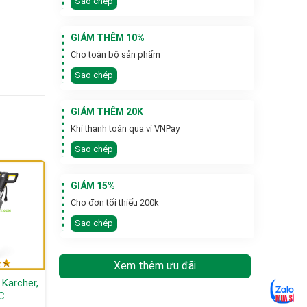
Sao chép
GIẢM THÊM 10%
Cho toàn bộ sản phẩm
Sao chép
GIẢM THÊM 20K
Khi thanh toán qua ví VNPay
Sao chép
GIẢM 15%
Cho đơn tối thiểu 200k
Sao chép
Xem thêm ưu đãi
Karcher,
Máy dò kim loại cầm
Máy dò kim loại Gold
C
tay 360° JV80-TECH
Century GC-1001