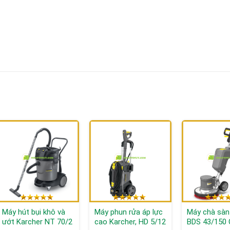
Máy hút bụi khô và
Máy phun rửa áp lực
Máy chà sàn 
ướt Karcher NT 70/2
cao Karcher, HD 5/12
BDS 43/150 