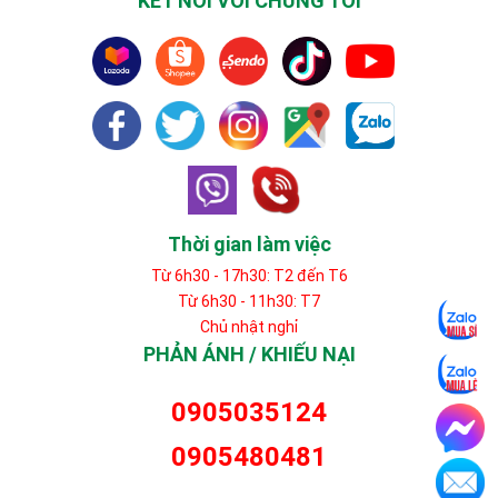
KẾT NỐI VỚI CHÚNG TÔI
Thời gian làm việc
Từ 6h30 - 17h30: T2 đến T6
Từ 6h30 - 11h30: T7
Chủ nhật nghỉ
PHẢN ÁNH / KHIẾU NẠI
0905035124
0905480481