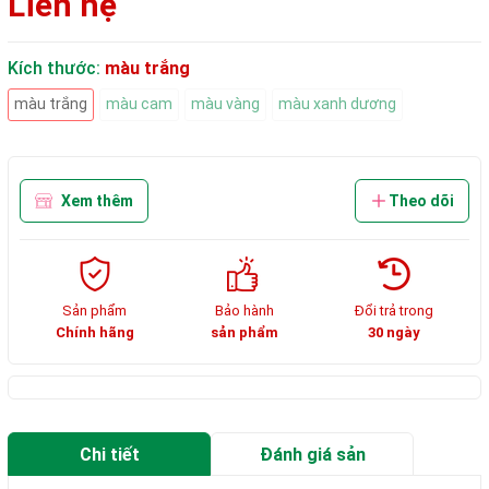
Liên hệ
Kích thước:
màu trắng
màu trắng
màu cam
màu vàng
màu xanh dương
Xem thêm
Theo dõi
Sản phẩm
Bảo hành
Đổi trả trong
Chính hãng
sản phẩm
30 ngày
Chi tiết
Đánh giá sản