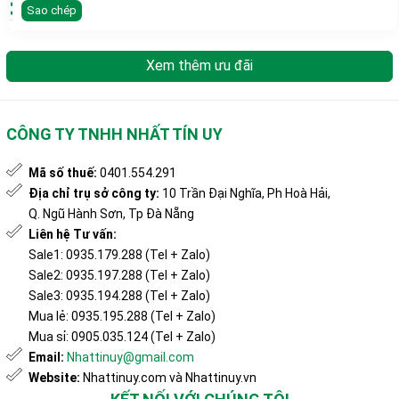
Sao chép
Xem thêm ưu đãi
CÔNG TY TNHH NHẤT TÍN UY
Mã số thuế:
0401.554.291
Địa chỉ trụ sở công ty:
10 Trần Đại Nghĩa, Ph Hoà Hải,
Q. Ngũ Hành Sơn, Tp Đà Nẵng
Liên hệ Tư vấn:
Sale1: 0935.179.288 (Tel + Zalo)
Sale2: 0935.197.288 (Tel + Zalo)
Sale3: 0935.194.288 (Tel + Zalo)
Mua lẻ: 0935.195.288 (Tel + Zalo)
Mua sỉ: 0905.035.124 (Tel + Zalo)
Email:
Nhattinuy@gmail.com
Website:
Nhattinuy.com và Nhattinuy.vn