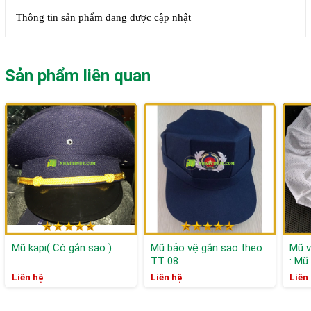
phẩm
Thông tin sản phẩm đang được cập nhật
Sản phẩm liên quan
Mũ kapi( Có gắn sao )
Mũ bảo vệ gắn sao theo
Mũ v
TT 08
: Mũ 
Liên hệ
Liên hệ
Liên