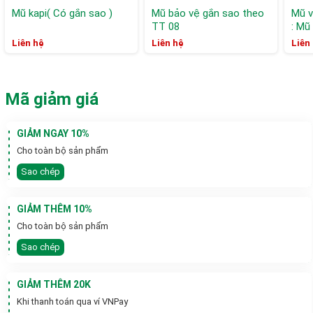
Mũ kapi( Có gắn sao )
Mũ bảo vệ gắn sao theo
Mũ v
TT 08
: Mũ 
Liên hệ
Liên hệ
Liên
Mã giảm giá
GIẢM NGAY 10%
Cho toàn bộ sản phẩm
Sao chép
GIẢM THÊM 10%
Cho toàn bộ sản phẩm
Sao chép
GIẢM THÊM 20K
Khi thanh toán qua ví VNPay