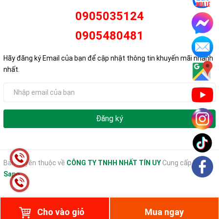
0905035124
0905480481
Hãy đăng ký Email của bạn để cập nhật thông tin khuyến mãi nhanh
nhất.
Đăng ký
Bản quyền thuộc về
CÔNG TY TNHH NHẤT TÍN UY
Cung cấp bởi
Sapo
Cho vào giỏ
Mua ngay