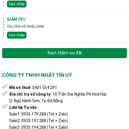
Sao chép
GIẢM 15%
Cho đơn tối thiểu 200k
Sao chép
Xem thêm ưu đãi
CÔNG TY TNHH NHẤT TÍN UY
Mã số thuế:
0401.554.291
Địa chỉ trụ sở công ty:
10 Trần Đại Nghĩa, Ph Hoà Hải,
Q. Ngũ Hành Sơn, Tp Đà Nẵng
Liên hệ Tư vấn:
Sale1: 0935.179.288 (Tel + Zalo)
Sale2: 0935.197.288 (Tel + Zalo)
Sale3: 0935.194.288 (Tel + Zalo)