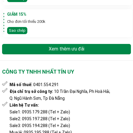
GIẢM 15%
Cho đơn tối thiểu 200k
Sao chép
Xem thêm ưu đãi
CÔNG TY TNHH NHẤT TÍN UY
Mã số thuế:
0401.554.291
Địa chỉ trụ sở công ty:
10 Trần Đại Nghĩa, Ph Hoà Hải,
Q. Ngũ Hành Sơn, Tp Đà Nẵng
Liên hệ Tư vấn:
Sale1: 0935.179.288 (Tel + Zalo)
Sale2: 0935.197.288 (Tel + Zalo)
Sale3: 0935.194.288 (Tel + Zalo)
Mua lẻ: 0935.195.288 (Tel + Zalo)