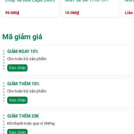
Chụp tai Blue Eagle EM65
Nhét tai 3M 1110- CH
Nhét
99.000₫
10.000₫
Liên
Mã giảm giá
GIẢM NGAY 10%
Cho toàn bộ sản phẩm
Sao chép
GIẢM THÊM 10%
Cho toàn bộ sản phẩm
Sao chép
GIẢM THÊM 20K
Khi thanh toán qua ví VNPay
Sao chép