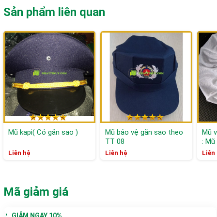
Sản phẩm liên quan
Mũ kapi( Có gắn sao )
Mũ bảo vệ gắn sao theo
Mũ v
TT 08
: Mũ 
Liên hệ
Liên hệ
Liên
Mã giảm giá
GIẢM NGAY 10%