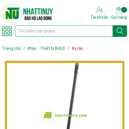
Tài khoản
Giỏ hàng
Trang chủ
/
Khác - Thiết bị BHLĐ
/
Ky rác