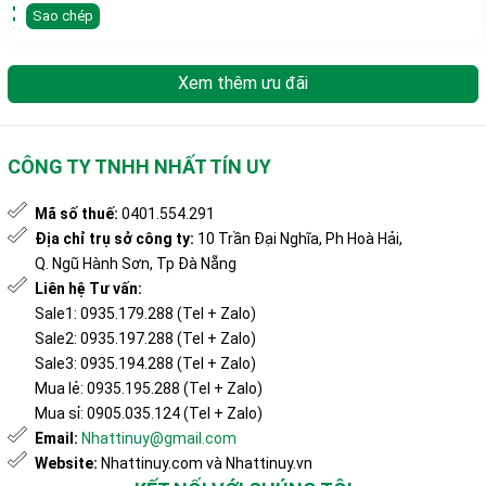
Sao chép
Xem thêm ưu đãi
CÔNG TY TNHH NHẤT TÍN UY
Mã số thuế:
0401.554.291
Địa chỉ trụ sở công ty:
10 Trần Đại Nghĩa, Ph Hoà Hải,
Q. Ngũ Hành Sơn, Tp Đà Nẵng
Liên hệ Tư vấn:
Sale1: 0935.179.288 (Tel + Zalo)
Sale2: 0935.197.288 (Tel + Zalo)
Sale3: 0935.194.288 (Tel + Zalo)
Mua lẻ: 0935.195.288 (Tel + Zalo)
Mua sỉ: 0905.035.124 (Tel + Zalo)
Email:
Nhattinuy@gmail.com
Website:
Nhattinuy.com và Nhattinuy.vn