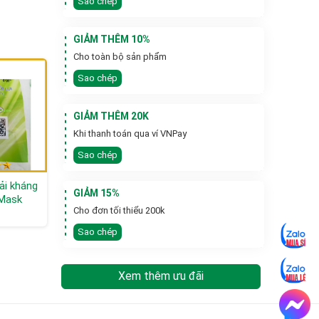
Sao chép
GIẢM THÊM 10%
Cho toàn bộ sản phẩm
Sao chép
GIẢM THÊM 20K
Khi thanh toán qua ví VNPay
Sao chép
ải kháng
Khẩu trang Medtecs
Khẩu trang MT mask
GIẢM 15%
 Mask
N95
- AC08
Cho đơn tối thiểu 200k
Liên hệ
Liên hệ
Sao chép
Xem thêm ưu đãi