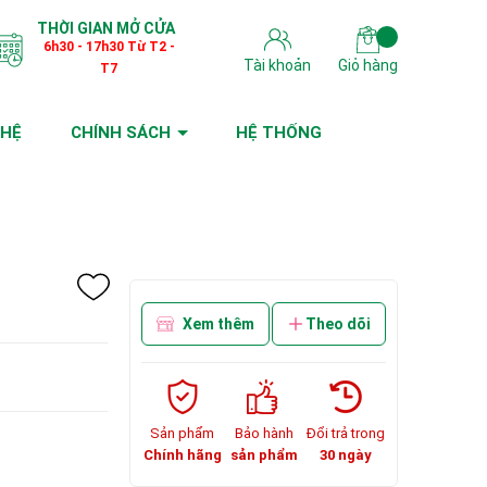
THỜI GIAN MỞ CỬA
6h30 - 17h30 Từ T2 -
Tài khoản
Giỏ hàng
T7
 HỆ
CHÍNH SÁCH
HỆ THỐNG
Xem thêm
Theo dõi
Sản phẩm
Bảo hành
Đổi trả trong
Chính hãng
sản phẩm
30 ngày