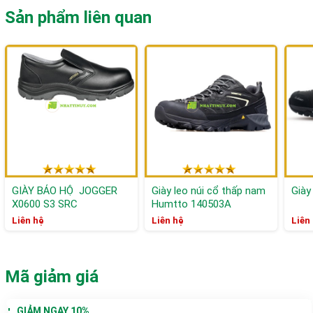
Sản phẩm liên quan
GIÀY BẢO HỘ JOGGER
Giày leo núi cổ thấp nam
Giày
X0600 S3 SRC
Humtto 140503A
Liên hệ
Liên hệ
Liên
Mã giảm giá
GIẢM NGAY 10%