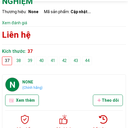
NGHIỆM
Thương hiệu:
None
Mã sản phẩm:
Cập nhật...
Xem đánh giá
Liên hệ
Kích thước:
37
37
38
39
40
41
42
43
44
N
NONE
(Chính hãng)
Xem thêm
Theo dõi