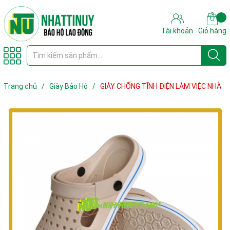
Tài khoản
Giỏ hàng
Trang chủ
/
Giày Bảo Hộ
/
GIÀY CHỐNG TĨNH ĐIỆN LÀM VIỆC NHÀ
MÁY ĐIỆN TỬ, NHÀ MÁY THỰC PHẨM, PHÒNG THÍ NGHIỆM