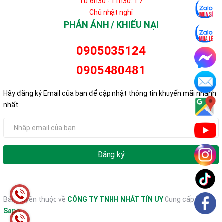
Từ 6h30 - 11h30: T7
Chủ nhật nghỉ
PHẢN ÁNH / KHIẾU NẠI
0905035124
0905480481
Hãy đăng ký Email của bạn để cập nhật thông tin khuyến mãi nhanh
nhất.
Đăng ký
Bản quyền thuộc về
CÔNG TY TNHH NHẤT TÍN UY
Cung cấp bởi
Sapo