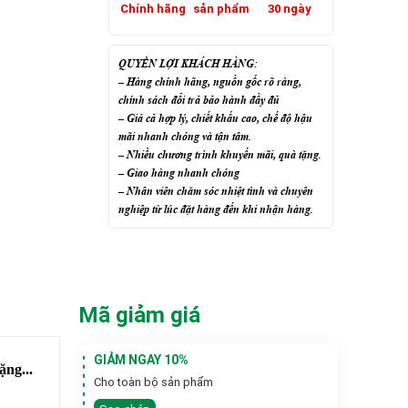
Chính hãng
sản phẩm
30 ngày
QUYỀN LỢI KHÁCH HÀNG:
– Hàng chính hãng, nguồn gốc rõ ràng,
chính sách đổi trả bảo hành đầy đủ
– Giá cả hợp lý, chiết khấu cao, chế độ hậu
mãi nhanh chóng và tận tâm.
– Nhiều chương trình khuyến mãi, quà tặng.
– Giao hàng nhanh chóng
– Nhân viên chăm sóc nhiệt tình và chuyên
nghiệp từ lúc đặt hàng đến khi nhận hàng.
Mã giảm giá
GIẢM NGAY 10%
ặng...
Cho toàn bộ sản phẩm