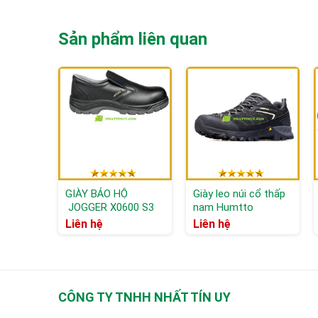
Lưu ý trong quá trình sử dụng:
Sản phẩm liên quan
– Không dùng nhiệt độ cao để làm khô giày.
– Khi giày bị ướt có thể làm khô bằng cách vò chặt giấ
– Khuyến cáo thay giày khi: các chi tiết gờ nổi ở đế g
ngoài bị rách
GIÀY BẢO HỘ
Giày leo núi cổ thấp
JOGGER X0600 S3
nam Humtto
SRC
140503A
Liên hệ
Liên hệ
CÔNG TY TNHH NHẤT TÍN UY