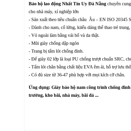
Bảo hộ lao động Nhất Tín Uy Đà Nẵng
chuyên cung
cho nhà máy, xí nghiệp lớn
- Sản xuất theo tiêu chuẩn châu Âu – EN ISO 20345 S
- Dành cho nam, cổ lửng, kiiểu dáng thể thao trẻ trung
- Vỏ ngoài làm bằng vải bố và da thật.
- Mũi giày chống dập ngón
- Trang bị tấm lót chống đinh.
- Đế giày 02 lớp là loại PU chống trượt chuẩn SRC, chố
- Tấm lót chân bằng chất liệu EVA êm ái, hỗ trợ lưu th
- Có đủ size từ 36-47 phù hợp với mọi kích cỡ chân.
Ứng dụng: Giày bảo hộ nam công trình chống đinh 
trường, kho bãi, nhà máy, bãi đá ...
XEM THÊM CÁC SẢN PHẨM BẢO HỘ LAO ĐỘNG
THIẾT BỊ PHÒNG CHÁY CHỮA CHÁY, THIẾT BỊ
RÁC, GỜ GIẢM TỐC, CÁC MÁY MÓC DỤNG CỤ 