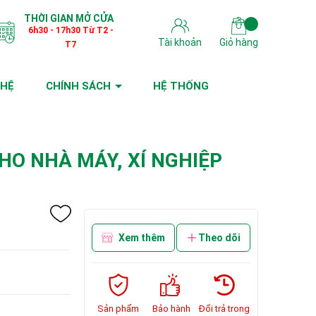
THỜI GIAN MỞ CỬA
6h30 - 17h30 Từ T2 -
Tài khoản
Giỏ hàng
T7
 HỆ
CHÍNH SÁCH
HỆ THỐNG
HO NHÀ MÁY, XÍ NGHIỆP
Xem thêm
Theo dõi
Sản phẩm
Bảo hành
Đổi trả trong