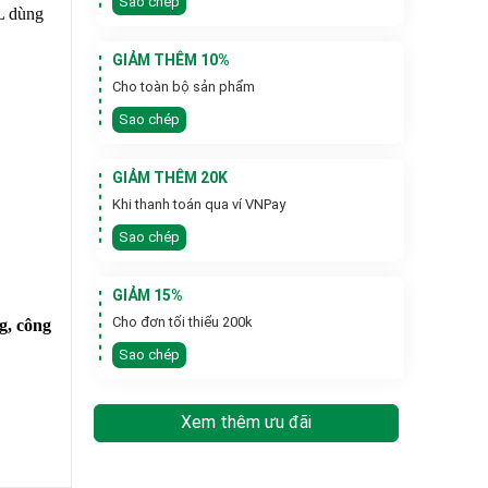
Sao chép
L dùng
GIẢM THÊM 10%
Cho toàn bộ sản phẩm
Sao chép
GIẢM THÊM 20K
Khi thanh toán qua ví VNPay
Sao chép
GIẢM 15%
Cho đơn tối thiểu 200k
g, công
Sao chép
NG,
Xem thêm ưu đãi
NG