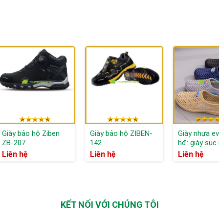
y báo rồi nhét vào bên trong giày, phơi giày trong bóng râm.
iày bị mòn (ảnh hưởng đến tính chống trượt); sau khi đạp đinh hoặc lớp 
Giày bảo hộ Ziben
Giày bảo hộ ZIBEN-
Giày nhựa ev
ZB-207
142
hđ: giày sục
Liên hệ
Liên hệ
Liên hệ
KẾT NỐI VỚI CHÚNG TÔI