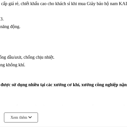
 cấp giá rẻ, chiết khấu cao cho khách sỉ khi mua Giày bảo hộ nam KA
3.
, năng động.
ng dầu/axit, chống chịu nhiệt.
ông không khí.
được sử dụng nhiều tại các xưởng cơ khí, xưởng công nghiệp nặn
, THIẾT BỊ NHÀ HÀNG KHÁCH SẠN, THIẾT BỊ GIAO THÔ
 Y TẾ, THIẾT BỊ PHÒNG SẠCH, THIẾT BỊ SÔNG NƯỚC, THÙ
Xem thêm
ĐIỆN ... TẠI WEBSITE
NHATTINUY.COM