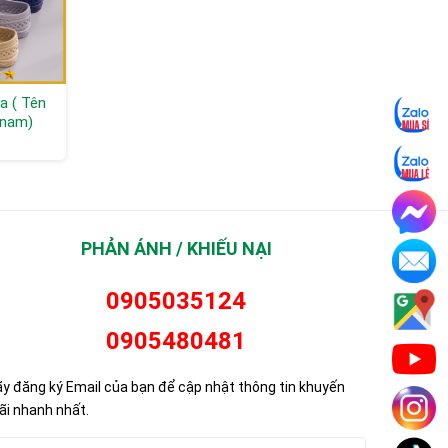
a ( Tên
Giày Jogger
Giày vải bộ đội thấp
 nam)
ECOLOBI S1P LOW
cổ
TLS
Liên hệ
Liên hệ
PHẢN ÁNH / KHIẾU NẠI
0905035124
0905480481
y đăng ký Email của bạn để cập nhật thông tin khuyến
i nhanh nhất.