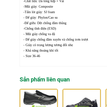
-Chất liệu: Da tổng hợp + Vải
-Mũi giày: Composite
-Tấm lót giày: SJ foam
- Đế giày: Phylon/Cao su
-Đế giữa: Dệt chống đâm thủng
-Chống tĩnh điện (ESD)
- Mũi giày chống va đậ
- Đế giày chống đâm xuyên và chống trơn trượt
- Giày có trọng lượng tương đối nhẹ
- Khả năng thoáng khí tốt
- Size 36-46
Sản phẩm liên quan