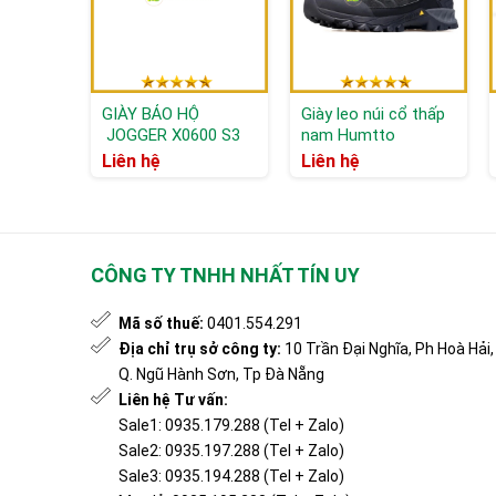
GIÀY BẢO HỘ
Giày leo núi cổ thấp
JOGGER X0600 S3
nam Humtto
SRC
140503A
Liên hệ
Liên hệ
CÔNG TY TNHH NHẤT TÍN UY
Mã số thuế:
0401.554.291
Địa chỉ trụ sở công ty:
10 Trần Đại Nghĩa, Ph Hoà Hải,
Q. Ngũ Hành Sơn, Tp Đà Nẵng
Liên hệ Tư vấn:
Sale1: 0935.179.288 (Tel + Zalo)
Sale2: 0935.197.288 (Tel + Zalo)
Sale3: 0935.194.288 (Tel + Zalo)