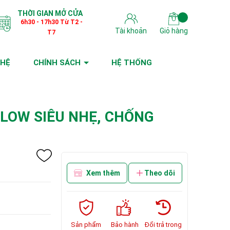
THỜI GIAN MỞ CỬA
6h30 - 17h30 Từ T2 -
Tài khoản
Giỏ hàng
T7
 HỆ
CHÍNH SÁCH
HỆ THỐNG
 LOW SIÊU NHẸ, CHỐNG
Xem thêm
Theo dõi
Sản phẩm
Bảo hành
Đổi trả trong