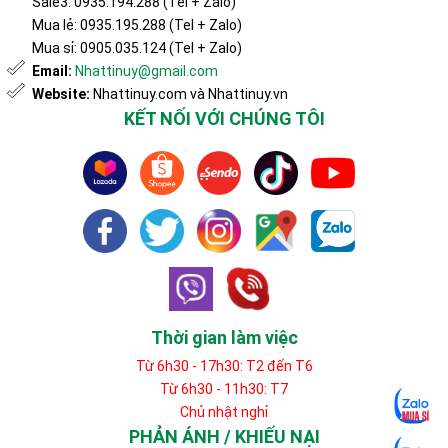
Sale3: 0935.194.288 (Tel + Zalo)
Mua lẻ: 0935.195.288 (Tel + Zalo)
Mua sỉ: 0905.035.124 (Tel + Zalo)
Email:
Nhattinuy@gmail.com
Website:
Nhattinuy.com và Nhattinuy.vn
KẾT NỐI VỚI CHÚNG TÔI
Thời gian làm việc
Từ 6h30 - 17h30: T2 đến T6
Từ 6h30 - 11h30: T7
Chủ nhật nghỉ
PHẢN ÁNH / KHIẾU NẠI