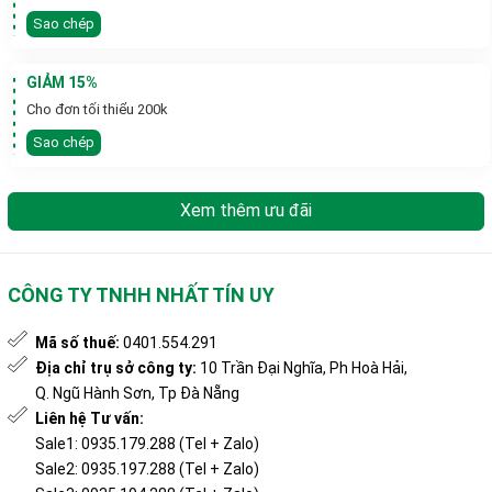
Sao chép
GIẢM 15%
Cho đơn tối thiểu 200k
Sao chép
Xem thêm ưu đãi
CÔNG TY TNHH NHẤT TÍN UY
Mã số thuế:
0401.554.291
Địa chỉ trụ sở công ty:
10 Trần Đại Nghĩa, Ph Hoà Hải,
Q. Ngũ Hành Sơn, Tp Đà Nẵng
Liên hệ Tư vấn:
Sale1: 0935.179.288 (Tel + Zalo)
Sale2: 0935.197.288 (Tel + Zalo)