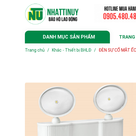
DANH MỤC SẢN PHẨM
TRANG
Trang chủ
/
Khác - Thiết bị BHLĐ
/
ĐÈN SỰ CỐ MẮT Ế