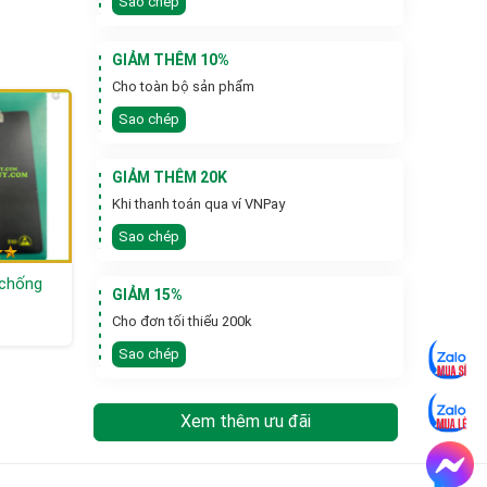
Sao chép
GIẢM THÊM 10%
Cho toàn bộ sản phẩm
Sao chép
GIẢM THÊM 20K
Khi thanh toán qua ví VNPay
Sao chép
 chống
Bao Cát Vải Bố 15 x
DÙ POLY 8 KÈO CÁN
GIẢM 15%
80cm
NHỰA
Cho đơn tối thiểu 200k
Liên hệ
Liên hệ
Sao chép
Xem thêm ưu đãi