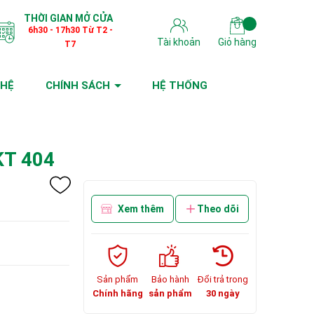
THỜI GIAN MỞ CỬA
6h30 - 17h30 Từ T2 -
Tài khoản
Giỏ hàng
T7
 HỆ
CHÍNH SÁCH
HỆ THỐNG
T 404
Xem thêm
Theo dõi
Sản phẩm
Bảo hành
Đổi trả trong
Chính hãng
sản phẩm
30 ngày