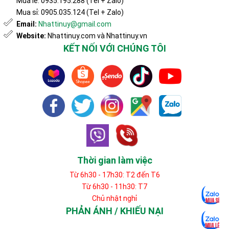
Mua lẻ: 0935.195.288 (Tel + Zalo)
Mua sỉ: 0905.035.124 (Tel + Zalo)
Email:
Nhattinuy@gmail.com
Website:
Nhattinuy.com và Nhattinuy.vn
KẾT NỐI VỚI CHÚNG TÔI
Thời gian làm việc
Từ 6h30 - 17h30: T2 đến T6
Từ 6h30 - 11h30: T7
Chủ nhật nghỉ
PHẢN ÁNH / KHIẾU NẠI