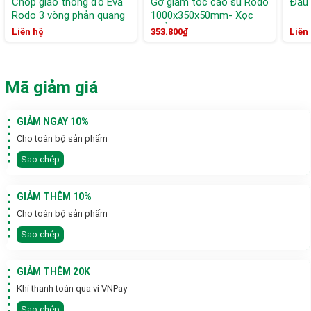
Chóp giao thông đỏ Eva
Gờ giảm tốc cao su Rodo
Đầu 
Rodo 3 vòng phản quang
1000x350x50mm- Xọc
trắng 90cm
Thẳng
Liên hệ
353.800₫
Liên
Mã giảm giá
GIẢM NGAY 10%
Cho toàn bộ sản phẩm
Sao chép
GIẢM THÊM 10%
Cho toàn bộ sản phẩm
Sao chép
GIẢM THÊM 20K
Khi thanh toán qua ví VNPay
Sao chép