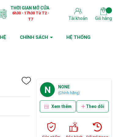
THỜI GIAN MỞ CỬA
6h30 - 17h30 Từ T2 -
Tài khoản
Giỏ hàng
T7
 HỆ
CHÍNH SÁCH
HỆ THỐNG
N
NONE
(Chính hãng)
Xem thêm
Theo dõi