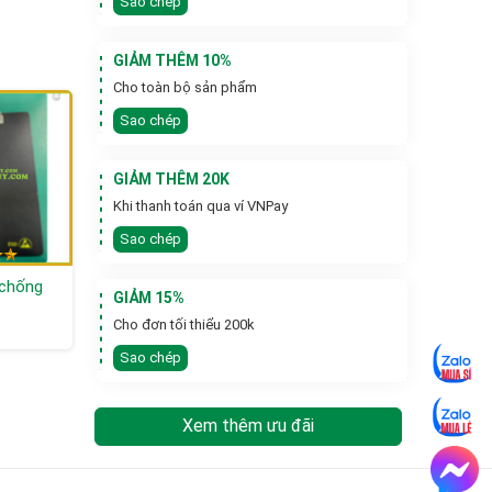
Sao chép
GIẢM THÊM 10%
Cho toàn bộ sản phẩm
Sao chép
GIẢM THÊM 20K
Khi thanh toán qua ví VNPay
Sao chép
 chống
Bao Cát Vải Bố 15 x
DÙ POLY 8 KÈO CÁN
GIẢM 15%
80cm
NHỰA
Cho đơn tối thiểu 200k
Liên hệ
Liên hệ
Sao chép
Xem thêm ưu đãi