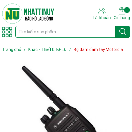
Tài khoản
Giỏ hàng
Trang chủ
/
Khác - Thiết bị BHLĐ
/
Bộ đàm cầm tay Motorola
GP338 (IS) dùng Pin HNN9010A