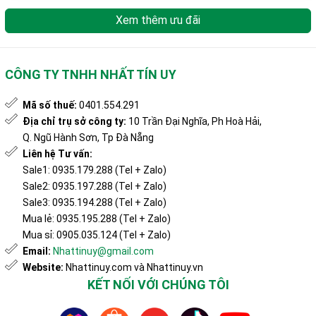
Xem thêm ưu đãi
CÔNG TY TNHH NHẤT TÍN UY
Mã số thuế:
0401.554.291
Địa chỉ trụ sở công ty:
10 Trần Đại Nghĩa, Ph Hoà Hải,
Q. Ngũ Hành Sơn, Tp Đà Nẵng
Liên hệ Tư vấn:
Sale1: 0935.179.288 (Tel + Zalo)
Sale2: 0935.197.288 (Tel + Zalo)
Sale3: 0935.194.288 (Tel + Zalo)
Mua lẻ: 0935.195.288 (Tel + Zalo)
Mua sỉ: 0905.035.124 (Tel + Zalo)
Email:
Nhattinuy@gmail.com
Website:
Nhattinuy.com và Nhattinuy.vn
KẾT NỐI VỚI CHÚNG TÔI