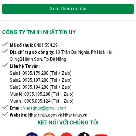
Xem thêm ưu đãi
CÔNG TY TNHH NHẤT TÍN UY
Mã số thuế:
0401.554.291
Địa chỉ trụ sở công ty:
10 Trần Đại Nghĩa, Ph Hoà Hải,
Q. Ngũ Hành Sơn, Tp Đà Nẵng
Liên hệ Tư vấn:
Sale1: 0935.179.288 (Tel + Zalo)
Sale2: 0935.197.288 (Tel + Zalo)
Sale3: 0935.194.288 (Tel + Zalo)
Mua lẻ: 0935.195.288 (Tel + Zalo)
Mua sỉ: 0905.035.124 (Tel + Zalo)
Email:
Nhattinuy@gmail.com
Website:
Nhattinuy.com và Nhattinuy.vn
KẾT NỐI VỚI CHÚNG TÔI