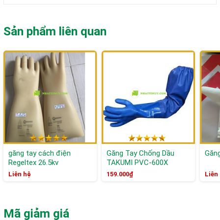
Sản phẩm liên quan
găng tay cách điện
Găng Tay Chống Dầu
Găng
Regeltex 26.5kv
TAKUMI PVC-600X
Liên hệ
159.000₫
Liên
Mã giảm giá