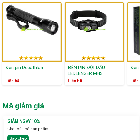
Đèn pin Decathlon
ĐÈN PIN ĐỘI ĐẦU
Đèn 
LEDLENSER MH3
Liên hệ
Liên hệ
Liên
Mã giảm giá
GIẢM NGAY 10%
Cho toàn bộ sản phẩm
Sao chép