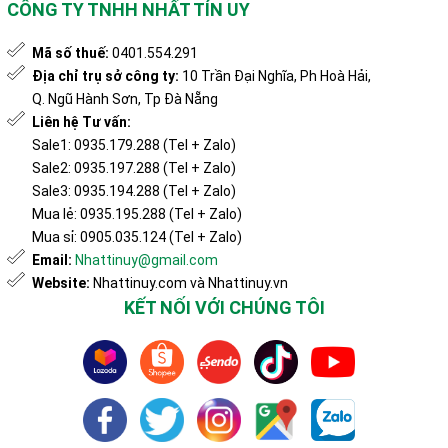
CÔNG TY TNHH NHẤT TÍN UY
Mã số thuế:
0401.554.291
Địa chỉ trụ sở công ty:
10 Trần Đại Nghĩa, Ph Hoà Hải,
Q. Ngũ Hành Sơn, Tp Đà Nẵng
Liên hệ Tư vấn:
Sale1: 0935.179.288 (Tel + Zalo)
Sale2: 0935.197.288 (Tel + Zalo)
Sale3: 0935.194.288 (Tel + Zalo)
Mua lẻ: 0935.195.288 (Tel + Zalo)
Mua sỉ: 0905.035.124 (Tel + Zalo)
Email:
Nhattinuy@gmail.com
Website:
Nhattinuy.com và Nhattinuy.vn
KẾT NỐI VỚI CHÚNG TÔI