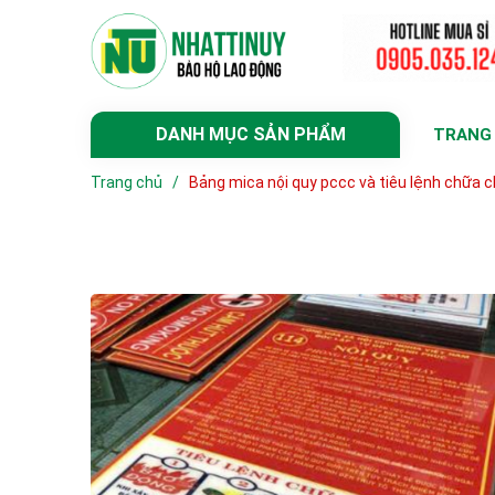
DANH MỤC SẢN PHẨM
TRANG
Trang chủ
/
Bảng mica nội quy pccc và tiêu lệnh chữa