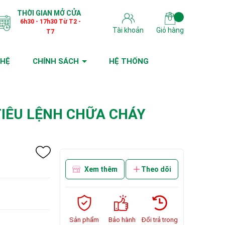
THỜI GIAN MỞ CỬA
6h30 - 17h30 Từ T2 -
Tài khoản
Giỏ hàng
T7
 HỆ
CHÍNH SÁCH
HỆ THỐNG
TIÊU LỆNH CHỮA CHÁY
Xem thêm
Theo dõi
Sản phẩm
Bảo hành
Đổi trả trong