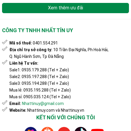
Xem thêm ưu đãi
CÔNG TY TNHH NHẤT TÍN UY
Mã số thuế:
0401.554.291
Địa chỉ trụ sở công ty:
10 Trần Đại Nghĩa, Ph Hoà Hải,
Q. Ngũ Hành Sơn, Tp Đà Nẵng
Liên hệ Tư vấn:
Sale1: 0935.179.288 (Tel + Zalo)
Sale2: 0935.197.288 (Tel + Zalo)
Sale3: 0935.194.288 (Tel + Zalo)
Mua lẻ: 0935.195.288 (Tel + Zalo)
Mua sỉ: 0905.035.124 (Tel + Zalo)
Email:
Nhattinuy@gmail.com
Website:
Nhattinuy.com và Nhattinuy.vn
KẾT NỐI VỚI CHÚNG TÔI