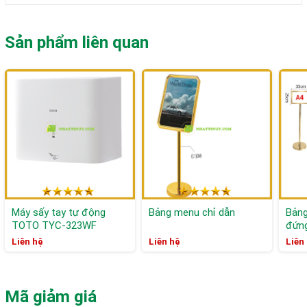
Sản phẩm liên quan
Máy sấy tay tự động
Bảng menu chỉ dẫn
Bảng
TOTO TYC-323WF
đứn
Liên hệ
Liên hệ
Liên
Mã giảm giá