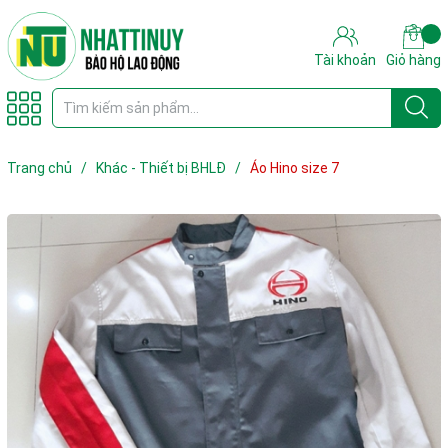
Tài khoản
Giỏ hàng
Trang chủ
/
Khác - Thiết bị BHLĐ
/
Áo Hino size 7