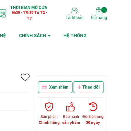
THỜI GIAN MỞ CỬA
6h30 - 17h30 Từ T2 -
Tài khoản
Giỏ hàng
T7
 HỆ
CHÍNH SÁCH
HỆ THỐNG
Xem thêm
Theo dõi
Sản phẩm
Bảo hành
Đổi trả trong
Chính hãng
sản phẩm
30 ngày