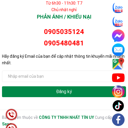
Từ 6h30 - 11h30: T7
Chủ nhật nghỉ
PHẢN ÁNH / KHIẾU NẠI
0905035124
0905480481
Hãy đăng ký Email của bạn để cập nhật thông tin khuyến mãi nhanh
nhất.
Đăng ký
Bản quyền thuộc về
CÔNG TY TNHH NHẤT TÍN UY
Cung cấp bởi
Sapo